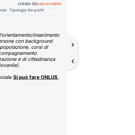
creata da
Labs Firstlife
ione
·
Tipologia:
No profit
l’orientamento/inserimento 
 persone con background 
chevron_right
popolazione, corsi di 
 accompagnamento 
zzazione e di cittadinanza 
chevron_left
iovanile).
ciale 
Si può fare ONLUS
, 