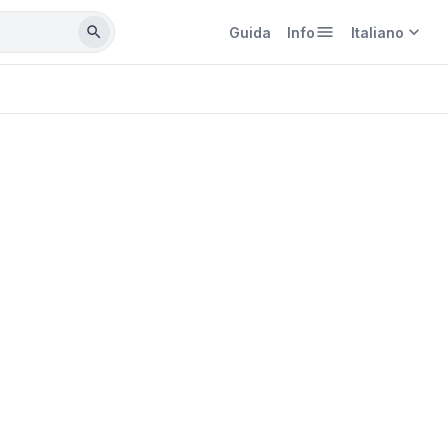
menu
expand_more
search
Guida
Info
Italiano