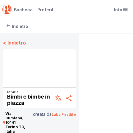
menu
Bacheca
Preferiti
Info
arrow_back
Indietro
< Indietro
Servizio
Bimbi e bimbe in
translate
share
piazza
Via
creata da
Labs Firstlife
Cumiana,
10141
Torino TO,
Italia