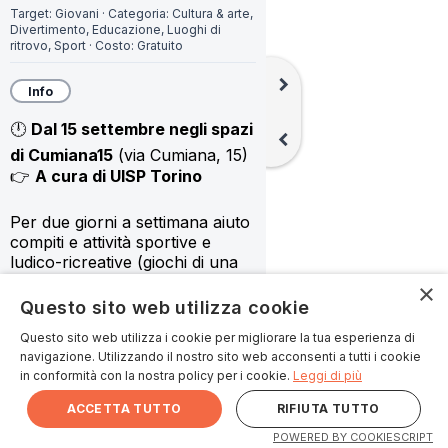
Target:
Giovani
·
Categoria:
Cultura & arte,
Divertimento,
Educazione,
Luoghi di
ritrovo,
Sport
·
Costo:
Gratuito
chevron_right
Info
🕛 
Dal 15 settembre negli spazi 
chevron_left
di Cumiana15
 (via Cumiana, 15)
👉 
A cura di UISP Torino
Per due giorni a settimana aiuto 
compiti e attività sportive e 
ludico-ricreative (giochi di una 
volta, costruzione di oggetti con 
×
materiale di recupero) per 
Questo sito web utilizza cookie
bambine, bambini, ragazze e 
Questo sito web utilizza i cookie per migliorare la tua esperienza di
ragazzi dai 6 ai 14 anni. Orari: 
navigazione. Utilizzando il nostro sito web acconsenti a tutti i cookie
lunedì 16.30-18.30 e sabato 10-
in conformità con la nostra policy per i cookie.
Leggi di più
12
ACCETTA TUTTO
RIFIUTA TUTTO
👉
 Per informazioni: 
011 677115 
POWERED BY COOKIESCRIPT